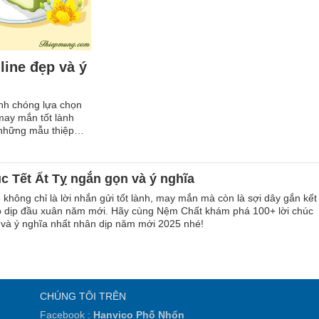
line đẹp và ý
nh chóng lựa chọn
 may mắn tốt lành
 những mẫu thiệp
úc Tết Ất Tỵ ngắn gọn và ý nghĩa
không chỉ là lời nhắn gửi tốt lành, may mắn mà còn là sợi dây gắn kết
o dịp đầu xuân năm mới. Hãy cùng Nệm Chất khám phá 100+ lời chúc
 và ý nghĩa nhất nhân dịp năm mới 2025 nhé!
CHÚNG TÔI TRÊN
Facebook :
Hanvico Phố Nhổn