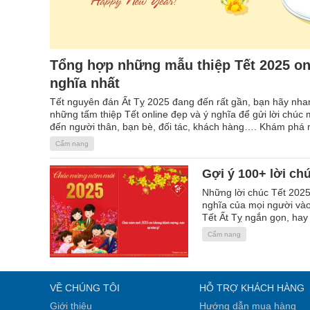
Tổng hợp những mẫu thiệp Tết 2025 on
nghĩa nhất
Tết nguyên đán Ất Tỵ 2025 đang đến rất gần, bạn hãy nha
những tấm thiệp Tết online đẹp và ý nghĩa để gửi lời chúc
đến người thân, bạn bè, đối tác, khách hàng…. Khám phá
đẹp, sáng tạo ngay nào!
Cẩm nang
Gợi ý 100+ lời ch
Những lời chúc Tết 2025 
nghĩa của mọi người và
Tết Ất Tỵ ngắn gọn, hay
Cẩm nang
VỀ CHÚNG TÔI
HỖ TRỢ KHÁCH HÀNG
Giới thiệu
Hướng dẫn mua hàng