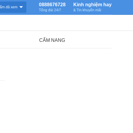
0888676728
Kinh nghiệm hay
ẩm đã xem
Tổng đài 24/7
& Tin khuyến mãi
CẨM NANG