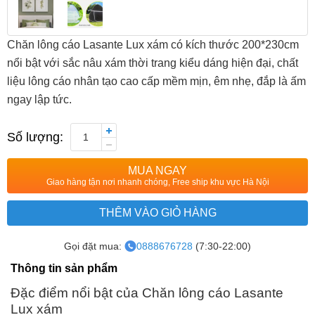
Chăn lông cáo Lasante Lux xám có kích thước 200*230cm
nổi bật với sắc nâu xám thời trang kiểu dáng hiện đại, chất
liệu lông cáo nhân tạo cao cấp mềm mịn, êm nhẹ, đắp là ấm
ngay lập tức.
Số lượng:
1
MUA NGAY
Giao hàng tận nơi nhanh chóng, Free ship khu vực Hà Nội
THÊM VÀO GIỎ HÀNG
Gọi đặt mua:
0888676728
(7:30-22:00)
Thông tin sản phẩm
Đặc điểm nổi bật của Chăn lông cáo Lasante
Lux xám