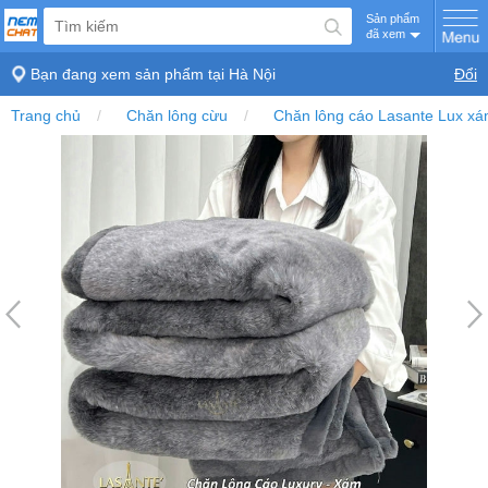
Sản phẩm
đã xem
Bạn đang xem sản phẩm tại
Hà Nội
Đổi
Trang chủ
Chăn lông cừu
Chăn lông cáo Lasante Lux x