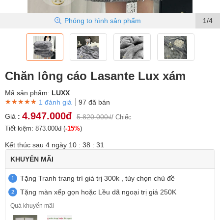
Phóng to
hình sản phẩm
1/4
Chăn lông cáo Lasante Lux xám
Mã sản phẩm:
LUXX
★★★★★
★★★★★
★★★★★
1 đánh giá
97 đã bán
4.947.000đ
Giá
:
5.820.000₫
/ Chiếc
Tiết kiệm: 873.000đ (
-15%
)
Kết thúc sau
4
ngày
10
:
38
:
30
KHUYẾN MÃI
Tặng Tranh trang trí giá trị 300k , tùy chọn chủ đề
1
Tặng màn xếp gọn hoặc Lều dã ngoại trị giá 250K
2
Quà khuyến mãi