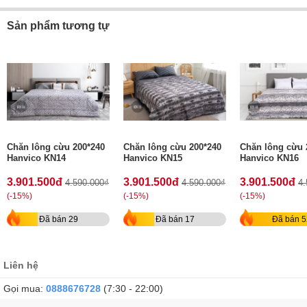
Sản phẩm tương tự
Chăn lông cừu 200*240
Chăn lông cừu 200*240
Chăn lông cừu 
Hanvico KN14
Hanvico KN15
Hanvico KN16
3.901.500đ
3.901.500đ
3.901.500đ
4.590.000₫
4.590.000₫
4.
(-15%)
(-15%)
(-15%)
Đã bán 29
Đã bán 17
Đã bán 5
Liên hệ
Gọi mua:
0888676728
(7:30 - 22:00)