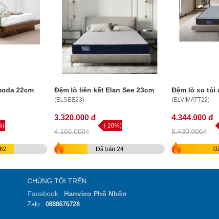
omoda 22cm
Đệm lò liên kết Elan See 23cm
Đệm lò xo túi
(ELSEE23)
(ELVIMATT22)
3.320.000 đ
4.344.000 đ
%)
(-20%)
4.150.000₫
5.430.000₫
62
Đã bán 24
Đ
CHÚNG TÔI TRÊN
Facebook :
Hanvico Phố Nhổn
Zalo :
0888676728