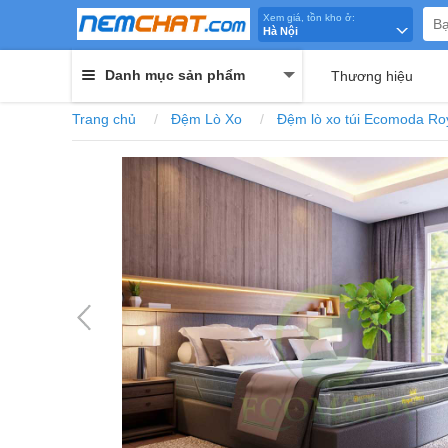
Xem giá, tồn kho ở:
Hà Nội
Danh mục sản phẩm
Thương hiệu
Trang chủ
Đệm Lò Xo
Đệm lò xo túi Ecomoda Ro