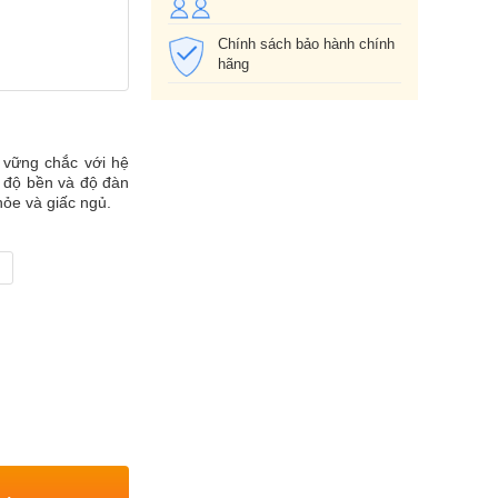
Chính sách bảo hành chính
hãng
 vững chắc với hệ
ng độ bền và độ đàn
hỏe và giấc ngủ.
m
XEM GIỎ HÀNG