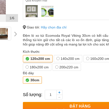
Quà khuyến mãi
1/6
Giao tới:
Hãy chọn địa chỉ
›
Đệm lò xo túi Ecomoda Royal Viking 30cm có kết cấu
thống túi kín giữ cho tất cả các lò xo ổn định, giúp tă
hồi giúp nâng đỡ cột sống và mang lại lợi ích cho sức k
Kích thước
120x200 cm
140x200 cm
160x200 c
180x200 cm
200x220 cm
Độ dày
30cm
Số lượng:
1
ĐẶT HÀNG