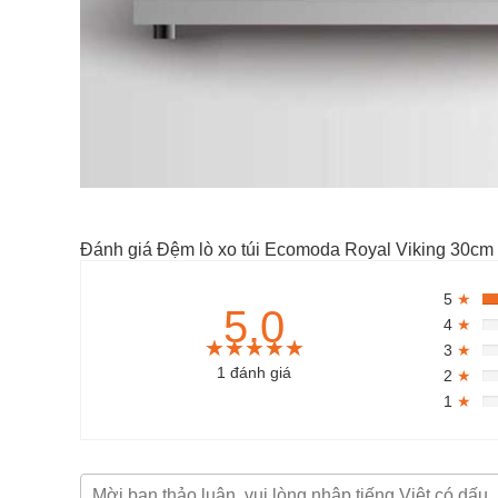
Đánh giá Đệm lò xo túi Ecomoda Royal Viking 30cm
5
★
5.0
4
★
★★★★★
★★★★★
★★★★★
3
★
1 đánh giá
2
★
1
★