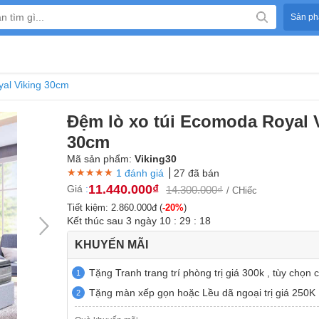
Sản ph
yal Viking 30cm
Đệm lò xo túi Ecomoda Royal 
30cm
Mã sản phẩm:
Viking30
★★★★★
★★★★★
★★★★★
1 đánh giá
27 đã bán
11.440.000₫
Giá
:
14.300.000₫
/ CHiếc
Tiết kiệm: 2.860.000đ (
-20%
)
Kết thúc sau
3
ngày
10
:
29
:
17
KHUYẾN MÃI
Tặng Tranh trang trí phòng trị giá 300k , tùy chọn 
1
Tặng màn xếp gọn hoặc Lều dã ngoại trị giá 250K
2