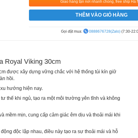
Giao hàng tận nơi nhanh chóng, free ship Hà 
THÊM VÀO GIỎ HÀNG
Gọi đặt mua:
0888676728(Zalo)
(7:30-22:
a Royal Viking 30cm
cm được xây dựng vững chắc với hệ thống túi kín giữ
àn hồi.
 xu hướng hiện nay.
ư thế khi ngủ, tạo ra một môi trường yên tĩnh và không
 và mềm mịn, cung cấp cảm giác êm dịu và thoải mái khi
 động độc lập nhau, điều này tạo ra sự thoải mái và hỗ