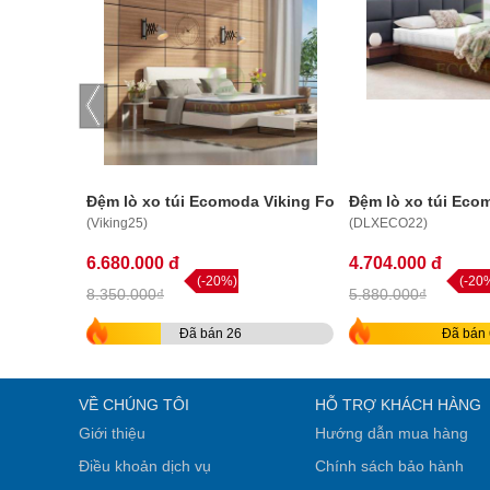
Đệm lò xo túi Ecomoda Viking Foam 25cm
Đệm lò xo túi Ec
(Viking25)
(DLXECO22)
6.680.000 đ
4.704.000 đ
(-20%)
(-20
8.350.000₫
5.880.000₫
Đã bán 26
Đã bán 
VỀ CHÚNG TÔI
HỖ TRỢ KHÁCH HÀNG
Giới thiệu
Hướng dẫn mua hàng
Điều khoản dịch vụ
Chính sách bảo hành